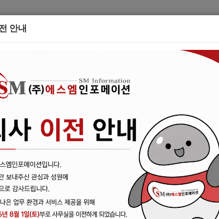
Company
Business
Com
전 안내